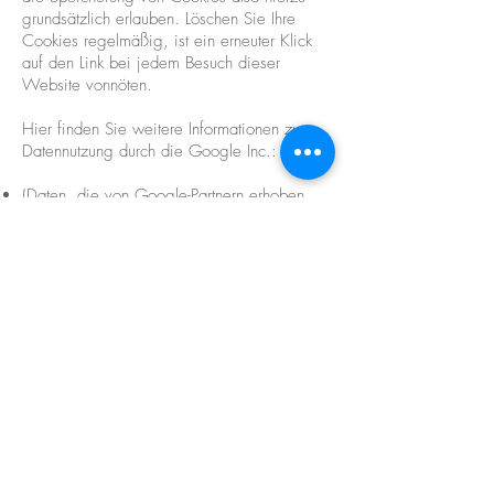
grundsätzlich erlauben. Löschen Sie Ihre
Cookies regelmäßig, ist ein erneuter Klick
auf den Link bei jedem Besuch dieser
Website vonnöten.
Hier finden Sie weitere Informationen zur
Datennutzung durch die Google Inc.:
(Daten, die von Google-Partnern erhoben
werden)
(Einstellungen über Werbung, die Ihnen
angezeigt wird)
(Verwendung von Cookies in Anzeigen)
Newsletter-Abonnement
Der Websitebetreiber bietet Ihnen einen
Newsletter an, in welchem er Sie über
aktuelle Geschehnisse und Angebote
informiert. Möchten Sie den Newsletter
abonnieren, müssen Sie eine valide E-Mail-