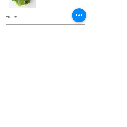
Archive
Juni 2026
(1)
1 Beitrag
Januar 2016
(4)
4 Beiträge
Search By Tags
avocado
corn
eco living
events
face mask
green
grill
guacamole
january
menu
opinion
polenta
puree
recipes
salad
sauce
side dish
specials
spinach
starter
sustainability
Follow Us
Neuigkeiten vom Schlossberg
Registrieren sie sich hier für